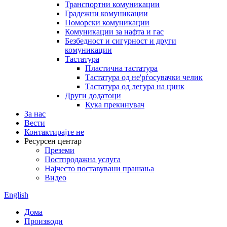
Транспортни комуникации
Градежни комуникации
Поморски комуникации
Комуникации за нафта и гас
Безбедност и сигурност и други
комуникации
Тастатура
Пластична тастатура
Тастатура од не'рѓосувачки челик
Тастатура од легура на цинк
Други додатоци
Кука прекинувач
За нас
Вести
Контактирајте не
Ресурсен центар
Преземи
Постпродажна услуга
Најчесто поставувани прашања
Видео
English
Дома
Производи