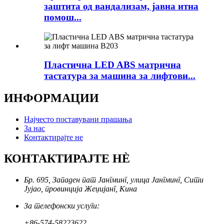
заштита од вандализам, јавна итна
помош...
Пластична LED ABS матрична
тастатура за машина за лифтови...
ИНФОРМАЦИИ
Најчесто поставувани прашања
За нас
Контактирајте не
КОНТАКТИРАЈТЕ НÈ
Бр. 695, Западен пат Јангминг, улица Јангминг, Сити
Јујао, провинција Жеџијанг, Кина
За телефонски услуги:
+86-574-58223622