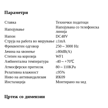
Параметри
Ставка
Технички податоци
Напојувана со телефонска
Напојување
линија
Напон
DC48V
Струја на работа во мирување
≤1mA
Фреквентен одговор
250～3000 Hz
Јачина на ѕвонење
≥80dB(A)
Степен на корозија
WF1
Амбиентална температура
-40～+70℃
Атмосферски притисок
80～110KPa
Релативна влажност
≤95%
Ниво на антивандализам
ИК09
Инсталација
Монтирано на ѕид
Цртеж со димензии