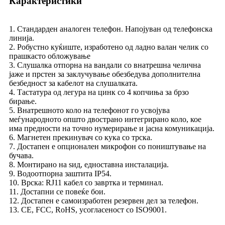
Карактеристики
1. Стандарден аналоген телефон. Напојуван од телефонска
линија.
2. Робустно куќиште, изработено од ладно валан челик со
прашкасто обложување
3. Слушалка отпорна на вандали со внатрешна челична
јаже и прстен за заклучување обезбедува дополнителна
безбедност за кабелот на слушалката.
4. Тастатура од легура на цинк со 4 копчиња за брзо
бирање.
5. Внатрешното коло на телефонот го усвојува
меѓународното општо двострано интегрирано коло, кое
има предности на точно нумерирање и јасна комуникација.
6. Магнетен прекинувач со кука со трска.
7. Достапен е опционален микрофон со поништување на
бучава.
8. Монтирано на ѕид, едноставна инсталација.
9. Водоотпорна заштита IP54.
10. Врска: RJ11 кабел со завртка и терминал.
11. Достапни се повеќе бои.
12. Достапен е самоизработен резервен дел за телефон.
13. CE, FCC, RoHS, усогласеност со ISO9001.