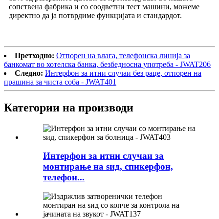
сопствена фабрика и со соодветни тест машини, можеме
директно да ја потврдиме функцијата и стандардот.
Претходно:
Отпорен на влага, телефонска линија за
банкомат во хотелска банка, безбедносна употреба - JWAT206
Следно:
Интерфон за итни случаи без раце, отпорен на
прашина за чиста соба - JWAT401
Категории на производи
Интерфон за итни случаи за
монтирање на ѕид, спикерфон,
телефон...