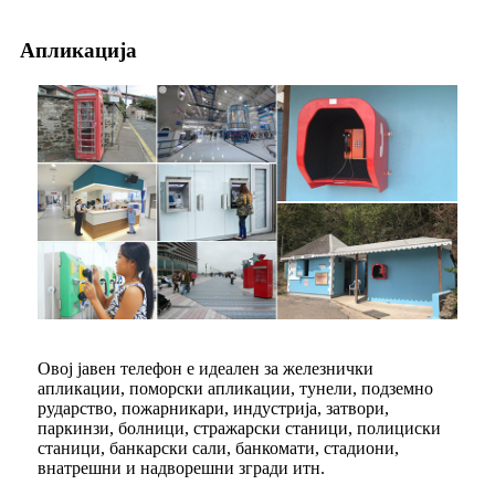
Апликација
Овој јавен телефон е идеален за железнички
апликации, поморски апликации, тунели, подземно
рударство, пожарникари, индустрија, затвори,
паркинзи, болници, стражарски станици, полициски
станици, банкарски сали, банкомати, стадиони,
внатрешни и надворешни згради итн.