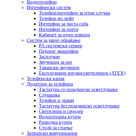
Видеотелефон
Интерфонски систем
Телефон/интерфон за итни случаи
Телефон во лифт
Интерфон за чиста соба
Интерфон за порта
Кабинет за итни повици
Систем за јавно обраќање
PA системски сервер
Пејџинг микрофон
Засилувач
Звучници за рог
Тавански звучници
Експлозивни рогови/светилници (ATEX)
Телефонски капак
Додатоци за телефони
Тастатура со позадинско осветлување
Слушалка
Телефон и држач
Тастатура без позадинско осветлување
Светилник и саундер
Водоотпорна кутија
Разводна кутија
Столб за стоење
Затворски комуникации