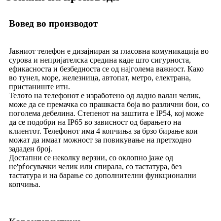
Вовед во производот
Јавниот телефон е дизајниран за гласовна комуникација во
сурова и непријателска средина каде што сигурноста,
ефикасноста и безбедноста се од најголема важност. Како
во тунел, море, железница, автопат, метро, ​​електрана,
пристаниште итн.
Телото на телефонот е изработено од ладно валан челик,
може да се премачка со прашкаста боја во различни бои, со
поголема дебелина. Степенот на заштита е IP54, кој може
да се подобри на IP65 во зависност од барањето на
клиентот. Телефонот има 4 копчиња за брзо бирање кои
можат да имаат можност за повикување на претходно
зададен број.
Достапни се неколку верзии, со оклопно јаже од
не'рѓосувачки челик или спирала, со тастатура, без
тастатура и на барање со дополнителни функционални
копчиња.