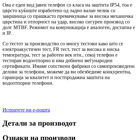
Ова е еден вид јавен телефон со класа на заштита IP54, тоа е
цврсто куќиште изработено од ладно валан челик со
завршница со прашкасто премачкување за висока механичка
цврстина и отпорност на удар, високо сигурен производ со
долг MTBF. Режимот на комуникација е аналоген, достапна е
и IP.
Со тестот за производство со многу тестови како што се
електроакустичен тест, FR тест, тест за висока и ниска
температура, тест за работен век итн., секој телефон е
тестиран водоотпорно и има добиено меѓународни
сертификати. Имаме сопствени фабрики со самопроизведени
делови за телефони, можеме да ви обезбедиме конкурентна,
гаранција за квалитет и постпродажна заштита на
водоотпорни телефони.
Испратете ни е-пошта
Детали за производот
Ознаки на производи