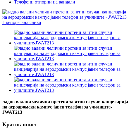
Телефони отпорни на вандали
ладно валани челични прстени за итни случаи канцеларија
на аеродромски кампус јавен телефон за училиште-
JWAT213
Краток опис: