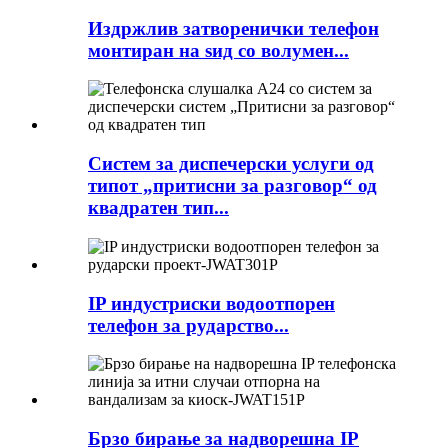
Издржлив затворенички телефон
монтиран на ѕид со волумен...
Систем за диспечерски услуги од
типот „притисни за разговор“ од
квадратен тип...
IP индустриски водоотпорен
телефон за рударство...
Брзо бирање за надворешна IP