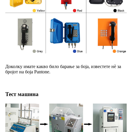
Доколку имате какво било барање за боја, известете нè за
бројот на боја Pantone.
Тест машина