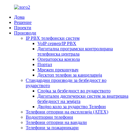
Дома
Решение
Проекти
Производи
IP PBX телефонски систем
VoIP сервер/IP PBX
Дигитална програмски контролирана
телефонска централа
Операторска конзола
Портал
Мрежен прекинувач
Десктоп телефон за канцеларија
Стандардни производи за безбедност во
рударството
Спојка за безбедност во рударството
Дигитален диспечерски систем за внатрешна
безбедност на земјата
Двојно коло за рударство Телефон
Телефони отпорни на експлозија (ATEX)
Водоотпорни телефони
Телефони отпорни на вандали
Телефони за пожарникари