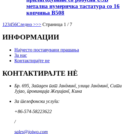
метална нумеричка тастатура со 16
копчиња B508
1
2
3
4
5
6
Следно >
>>
Страница 1 / 7
ИНФОРМАЦИИ
Најчесто поставувани прашања
За нас
Контактирајте не
КОНТАКТИРАЈТЕ НÈ
Бр. 695, Западен пат Јангминг, улица Јангминг, Сити
Јујао, провинција Жеџијанг, Кина
За телефонски услуги:
+86-574-58223622
/
sales@joiwo.com