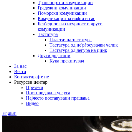
Транспортни комуникации
Градежни комуникации
Поморски комуникации
Комуникации за нафта и гас
Безбедност и сигурност и други
комуникации
Тастатура
Пластична тастатура
Тастатура од не'рѓосувачки челик
Тастатура од легура на цинк
Други додатоци
Кука прекинувач
За нас
Вести
Контактирајте не
Ресурсен центар
Преземи
Постпродажна услуга
Најчесто поставувани прашања
Видео
English