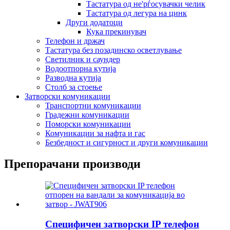
Тастатура од не'рѓосувачки челик
Тастатура од легура на цинк
Други додатоци
Кука прекинувач
Телефон и држач
Тастатура без позадинско осветлување
Светилник и саундер
Водоотпорна кутија
Разводна кутија
Столб за стоење
Затворски комуникации
Транспортни комуникации
Градежни комуникации
Поморски комуникации
Комуникации за нафта и гас
Безбедност и сигурност и други комуникации
Препорачани производи
Специфичен затворски IP телефон