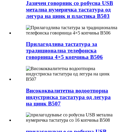
Јазичен говорник со робусна USB
метална нумеричка тастатура од
легура на цинк и пластика B503
Прилагодлива тастатура за
традиционална телефонска
говорница 4×5 копчиња B506
Висококвалитетна водоотпорна
индустриска тастатура од легура
на цинк B507
прилагодување со робусна USB