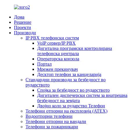
Дома
Решение
Проекти
Производи
IP PBX телефонски систем
VoIP сервер/IP PBX
Дигитална програмски контролирана
телефонска централа
Операторска конзола
Портал
Мрежен прекинувач
Десктоп телефон за канцеларија
Стандардни производи за безбедност во
рударството
Спојка за безбедност во рударството
Дигитален диспечерски систем за внатрешна
безбедност на земјата
Двојно коло за рударство Телефон
Телефони отпорни на експлозија (ATEX)
Водоотпорни телефони
Телефони отпорни на вандали
Телефони за пожарникари