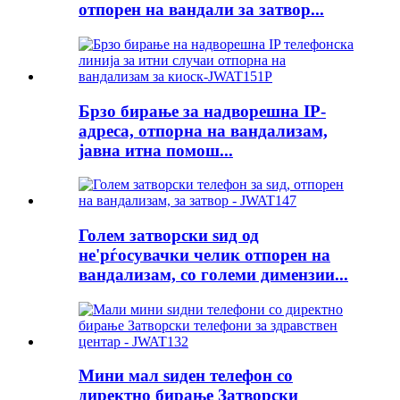
отпорен на вандали за затвор...
Брзо бирање за надворешна IP-
адреса, отпорна на вандализам,
јавна итна помош...
Голем затворски ѕид од
не'рѓосувачки челик отпорен на
вандализам, со големи димензии...
Мини мал ѕиден телефон со
директно бирање Затворски