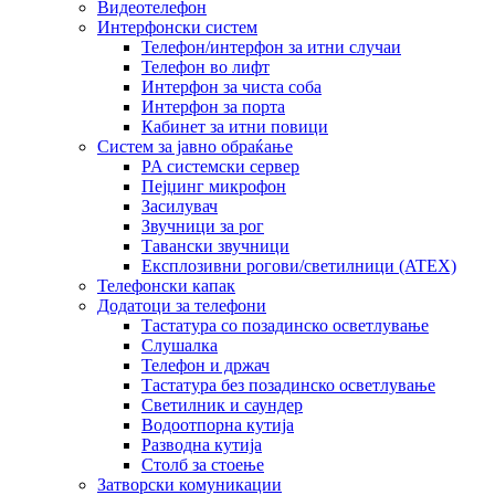
Видеотелефон
Интерфонски систем
Телефон/интерфон за итни случаи
Телефон во лифт
Интерфон за чиста соба
Интерфон за порта
Кабинет за итни повици
Систем за јавно обраќање
PA системски сервер
Пејџинг микрофон
Засилувач
Звучници за рог
Тавански звучници
Експлозивни рогови/светилници (ATEX)
Телефонски капак
Додатоци за телефони
Тастатура со позадинско осветлување
Слушалка
Телефон и држач
Тастатура без позадинско осветлување
Светилник и саундер
Водоотпорна кутија
Разводна кутија
Столб за стоење
Затворски комуникации