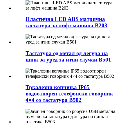
Пластична LED ABS матрична
тастатура за лифт машина B203
Тастатура од метал од легура на
цинк за уред за итни случаи B501
Тркалезни копчиња IP65
водоотпорен телефонски говорник
4×4 со тастатура B502