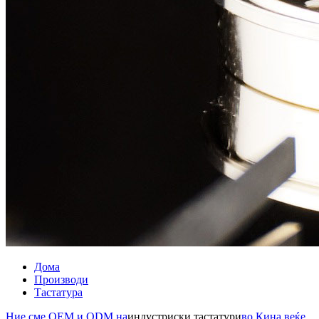
Дома
Производи
Тастатура
Ние сме OEM и ODM на
индустриски тастатури
во Кина веќе