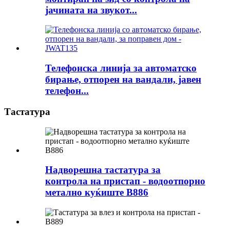
јачината на звукот...
Телефонска линија за автоматско
бирање, отпорен на вандали, јавен
телефон...
Тастатура
Надворешна тастатура за
контрола на пристап - водоотпорно
метално куќиште B886