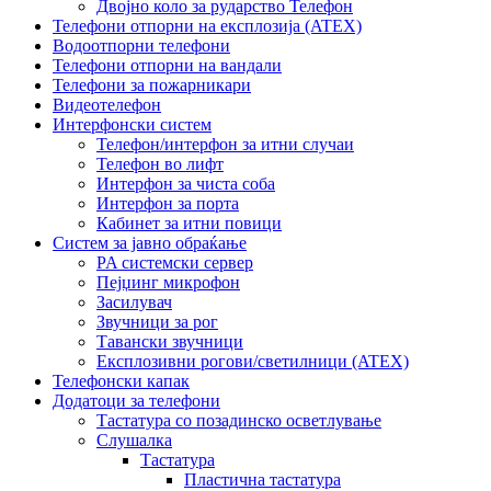
Двојно коло за рударство Телефон
Телефони отпорни на експлозија (ATEX)
Водоотпорни телефони
Телефони отпорни на вандали
Телефони за пожарникари
Видеотелефон
Интерфонски систем
Телефон/интерфон за итни случаи
Телефон во лифт
Интерфон за чиста соба
Интерфон за порта
Кабинет за итни повици
Систем за јавно обраќање
PA системски сервер
Пејџинг микрофон
Засилувач
Звучници за рог
Тавански звучници
Експлозивни рогови/светилници (ATEX)
Телефонски капак
Додатоци за телефони
Тастатура со позадинско осветлување
Слушалка
Тастатура
Пластична тастатура