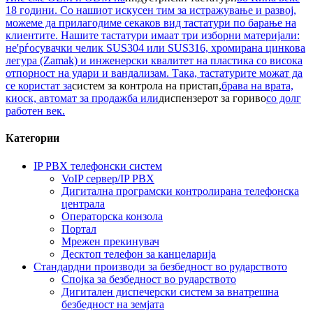
18 години. Со нашиот искусен тим за истражување и развој,
можеме да прилагодиме секаков вид тастатури по барање на
клиентите. Нашите тастатури имаат три изборни материјали:
не'рѓосувачки челик SUS304 или SUS316, хромирана цинкова
легура (Zamak) и инженерски квалитет на пластика со висока
отпорност на удари и вандализам. Така, тастатурите можат да
се користат за
систем за контрола на пристап,
брава на врата,
киоск, автомат за продажба или
диспензерот за гориво
со долг
работен век.
Категории
IP PBX телефонски систем
VoIP сервер/IP PBX
Дигитална програмски контролирана телефонска
централа
Операторска конзола
Портал
Мрежен прекинувач
Десктоп телефон за канцеларија
Стандардни производи за безбедност во рударството
Спојка за безбедност во рударството
Дигитален диспечерски систем за внатрешна
безбедност на земјата