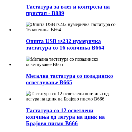
Тастатура за влез и контрола на
пристап - B889
Општа USB rs232 нумеричка
тастатура со 16 копчиња B664
Метална тастатура со позадинско
осветлување B665
Тастатура со 12 осветлени
копчиња од легура на цинк на
Брајово писмо B666